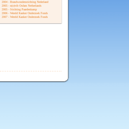
2004 - Brandwondenstichting Nederland
2005 - n(o)vib Oxfam Netherlands
2005 - Stichting Paardenkamp
2006 - Wereld Kanker Onderzoek Fonds
2007 - Wereld Kanker Onderzoek Fonds