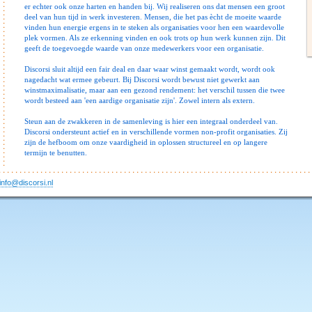
er echter ook onze harten en handen bij. Wij realiseren ons dat mensen een groot
deel van hun tijd in werk investeren. Mensen, die het pas ècht de moeite waarde
vinden hun energie ergens in te steken als organisaties voor hen een waardevolle
plek vormen. Als ze erkenning vinden en ook trots op hun werk kunnen zijn. Dit
geeft de toegevoegde waarde van onze medewerkers voor een organisatie.
Discorsi sluit altijd een fair deal en daar waar winst gemaakt wordt, wordt ook
nagedacht wat ermee gebeurt. Bij Discorsi wordt bewust niet gewerkt aan
winstmaximalisatie, maar aan een gezond rendement: het verschil tussen die twee
wordt besteed aan 'een aardige organisatie zijn'. Zowel intern als extern.
Steun aan de zwakkeren in de samenleving is hier een integraal onderdeel van.
Discorsi ondersteunt actief en in verschillende vormen non-profit organisaties. Zij
zijn de hefboom om onze vaardigheid in oplossen structureel en op langere
termijn te benutten.
info@discorsi.nl