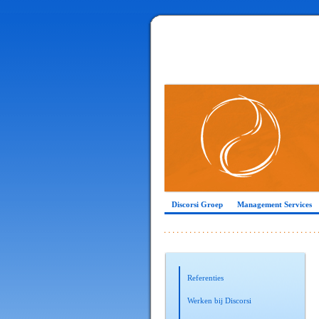
Discorsi Groep
Management Services
Referenties
Werken bij Discorsi