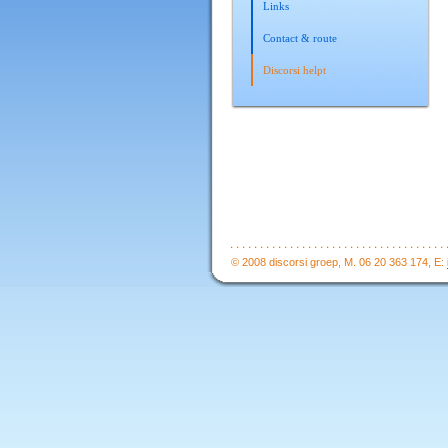
Links
Contact & route
Discorsi helpt
© 2008 discorsi groep, M. 06 20 363 174, E: